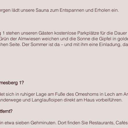
ergen lädt unsere Sauna zum Entspannen und Erholen ein.
1 stehen unseren Gästen kostenlose Parkplätze für die Dauer i
Grün der Almwiesen weichen und die Sonne die Gipfel in golde
lichen Seite. Der Sommer ist da – und mit ihm eine Einladung, d
Omesberg 1?
t sich in ruhiger Lage am Fuße des Omeshorns in Lech am Arl
derwege und Langlaufloipen direkt am Haus vorbeiführen.
fernt?
in etwa sieben Gehminuten. Dort finden Sie Restaurants, Cafés