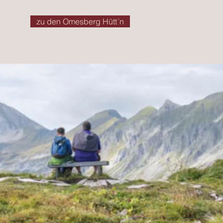
zu den Omesberg Hütt´n